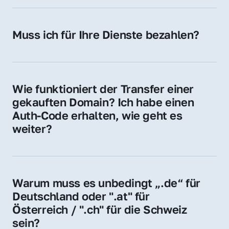
späteren Betrieb der Domain (z. B. beim 
Hosting-Anbieter) fallen geringe laufende 
Muss ich für Ihre Dienste bezahlen?
Gebühren an. Diese bewegen sich für .de 
Nein, bei uns zahlen Sie nur den Kaufpreis 
Domains bei ca. 5€ / Jahr
der Domain – ohne zusätzliche Vermittlungs- 
oder Servicegebühren.
Wie funktioniert der Transfer einer 
gekauften Domain? Ich habe einen 
Auth-Code erhalten, wie geht es 
weiter?
Mit dem Auth-Code beauftragen Sie Ihren 
Provider, die Domain zu übernehmen. Gerne 
begleiten wir Sie bei diesem einfachen und 
Warum muss es unbedingt „.de“ für 
schnellen Prozess.
Deutschland oder ".at" für 
Österreich / ".ch" für die Schweiz 
sein?