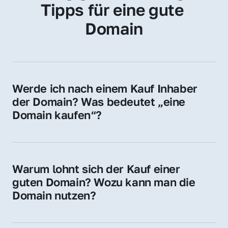
Tipps für eine gute 
Domain
Werde ich nach einem Kauf Inhaber 
der Domain? Was bedeutet „eine 
Domain kaufen“?
Ja, Sie werden der offizielle Domain-Inhaber. 
Sie erhalten alle Rechte zur Nutzung, 
Verwaltung oder Weiterveräußerung der 
Warum lohnt sich der Kauf einer 
Domain.
guten Domain? Wozu kann man die 
Domain nutzen?
Eine starke Domain steigert Sichtbarkeit, 
Vertrauen und Markenwert. Nutzen Sie sie 