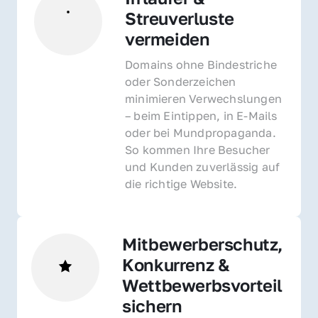
Streuverluste 
vermeiden
Domains ohne Bindestriche 
oder Sonderzeichen 
minimieren Verwechslungen 
– beim Eintippen, in E-Mails 
oder bei Mundpropaganda. 
So kommen Ihre Besucher 
und Kunden zuverlässig auf 
die richtige Website.
Mitbewerberschutz, 
Konkurrenz & 
Wettbewerbsvorteil 
sichern 