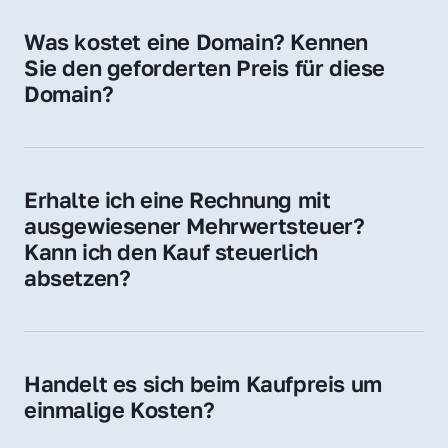
für Ihre Website, Weiterleitung, E-Mail-
Was kostet eine Domain? Kennen 
Adressen oder als digitale Investition.
Sie den geforderten Preis für diese 
Domain?
Der Preis variiert je nach Domain. Für diese 
Domain liegt ein konkreter Kaufpreis vor – 
kontaktieren Sie uns gerne für ein 
Erhalte ich eine Rechnung mit 
unverbindliches Angebot.
ausgewiesener Mehrwertsteuer? 
Kann ich den Kauf steuerlich 
absetzen?
Ja, Sie erhalten eine Rechnung mit MwSt. 
Für Unternehmen ist der Kauf in der Regel 
steuerlich absetzbar.
Handelt es sich beim Kaufpreis um 
einmalige Kosten?
Ja. Der Kaufpreis ist einmalig. Nur beim 